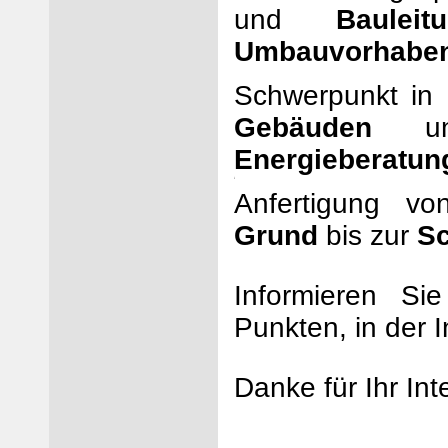
und
Bauleit
Umbauvorhabe
Schwerpunkt in
Gebäuden
und
Energieberatun
i
Anfertigung v
Grund
bis zur
S
Informieren Si
Punkten, in der I
Danke für Ihr Int